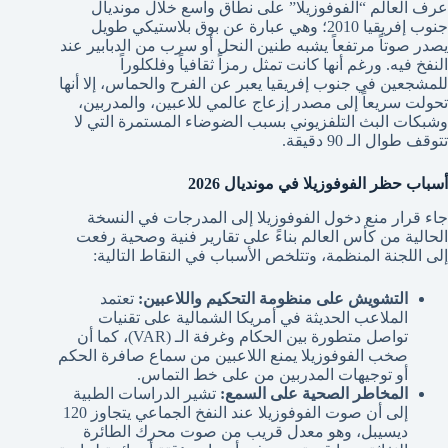
عرف العالم “الفوفوزيلا” على نطاق واسع خلال مونديال
جنوب إفريقيا 2010؛ وهي عبارة عن بوق بلاستيكي طويل
يصدر صوتاً مرتفعاً يشبه طنين النحل أو سرب من الدبابير عند
النفخ فيه. ورغم أنها كانت تمثل رمزاً ثقافياً وفلكلوراً
للمشجعين في جنوب إفريقيا يعبر عن الفرح والحماس، إلا أنها
تحولت سريعاً إلى مصدر إزعاج عالمي للاعبين، والمدربين،
وشبكات البث التلفزيوني بسبب الضوضاء المستمرة التي لا
تتوقف طوال الـ 90 دقيقة.
أسباب حظر الفوفوزيلا في مونديال 2026
جاء قرار منع دخول الفوفوزيلا إلى المدرجات في النسخة
الحالية من كأس العالم بناءً على تقارير فنية وصحية رفعت
إلى اللجنة المنظمة، وتتلخص الأسباب في النقاط التالية:
التشويش على منظومة التحكيم واللاعبين:
تعتمد
الملاعب الحديثة في أمريكا الشمالية على تقنيات
تواصل متطورة بين الحكام وغرفة الـ (VAR)، كما أن
صخب الفوفوزيلا يمنع اللاعبين من سماع صافرة الحكم
أو توجيهات المدربين من على خط التماس.
المخاطر الصحية على السمع:
تشير الدراسات الطبية
إلى أن صوت الفوفوزيلا عند النفخ الجماعي يتجاوز 120
ديسيبل، وهو معدل قريب من صوت محرك الطائرة