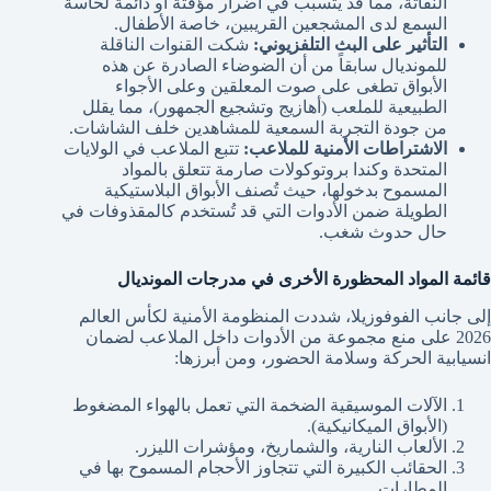
النفاثة، مما قد يتسبب في أضرار مؤقتة أو دائمة لحاسة
السمع لدى المشجعين القريبين، خاصة الأطفال.
التأثير على البث التلفزيوني:
شكت القنوات الناقلة
للمونديال سابقاً من أن الضوضاء الصادرة عن هذه
الأبواق تطغى على صوت المعلقين وعلى الأجواء
الطبيعية للملعب (أهازيج وتشجيع الجمهور)، مما يقلل
من جودة التجربة السمعية للمشاهدين خلف الشاشات.
الاشتراطات الأمنية للملاعب:
تتبع الملاعب في الولايات
المتحدة وكندا بروتوكولات صارمة تتعلق بالمواد
المسموح بدخولها، حيث تُصنف الأبواق البلاستيكية
الطويلة ضمن الأدوات التي قد تُستخدم كالمقذوفات في
حال حدوث شغب.
قائمة المواد المحظورة الأخرى في مدرجات المونديال
إلى جانب الفوفوزيلا، شددت المنظومة الأمنية لكأس العالم
2026 على منع مجموعة من الأدوات داخل الملاعب لضمان
انسيابية الحركة وسلامة الحضور، ومن أبرزها:
الآلات الموسيقية الضخمة التي تعمل بالهواء المضغوط
(الأبواق الميكانيكية).
الألعاب النارية، والشماريخ، ومؤشرات الليزر.
الحقائب الكبيرة التي تتجاوز الأحجام المسموح بها في
المطارات.