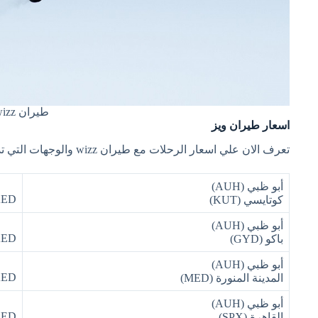
طيران wizz
اسعار طيران ويز
تعرف الان علي اسعار الرحلات مع طيران wizz والوجهات التي تذهب اليها، لتحديد رحلتك والتكلفة بسهولة:
أبو ظبي (AUH)
AED
كوتايسي (KUT)
أبو ظبي (AUH)
AED
باكو (GYD)
أبو ظبي (AUH)
AED
المدينة المنورة (MED)
أبو ظبي (AUH)
AED
القاهرة (SPX)