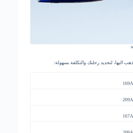
169
209
167
209