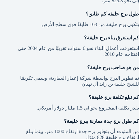
إلى نحو 829.8 متر.
طول برج خليفة كم طابق؟
يتكون برج خليفة من 163 طابقًا فوق سطح الأرض.
كم استغرق بناء برج خليفة؟
استغرقت أعمال البناء نحو 6 سنوات تقريبًا من عام 2004 حتى
افتتاحه عام 2010.
من هو صاحب برج خليفة؟
تم تطوير البرج بواسطة شركة إعمار العقارية، وسمي تكريمًا
للشيخ خليفة بن زايد آل نهيان.
كم تبلغ تكلفة برج خليفة؟
تقدر تكلفة المشروع بحوالي 1.5 مليار دولار أمريكي.
كم طول برج جدة مقارنة ببرج خليفة؟
من المتوقع أن يتجاوز برج جدة ارتفاع 1000 متر، بينما يبلغ
ارتفاع برج خليفة 828 مترًا.