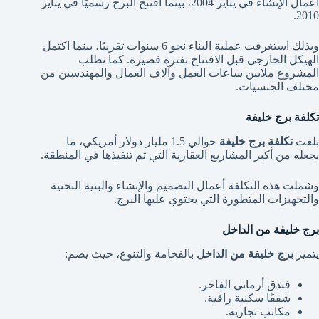
أعمال الإنشاء في يناير 2004، بينما افتتح البرج رسميًا في يناير
2010.
وبذلك استغرقت عملية البناء نحو 6 سنوات تقريبًا، بينما اكتمل
الهيكل الخارجي قبل الافتتاح بفترة قصيرة. كما تطلب
المشروع ملايين ساعات العمل وآلاف العمال والمهندسين من
مختلف الجنسيات.
تكلفة برج خليفة
بلغت
تكلفة برج خليفة
حوالي 1.5 مليار دولار أمريكي، ما
يجعله من أكبر المشاريع العقارية التي تم تنفيذها في المنطقة.
وشملت هذه التكلفة أعمال التصميم والإنشاء والبنية التحتية
والتجهيزات المتطورة التي يحتوي عليها البرج.
برج خليفة من الداخل
يتميز
برج خليفة من الداخل
بالفخامة والتنوع، حيث يضم:
فندق أرماني الفاخر.
شققًا سكنية راقية.
مكاتب تجارية.