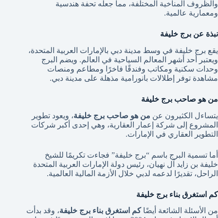
والظروف المناخية المختلفة، مما جعله تحفة هندسية
ومعمارية عالمية.
نبذة عن برج خليفة
يقع برج خليفة في وسط مدينة دبي بالإمارات العربية المتحدة،
ويعتبر أحد أشهر المعالم السياحية في العالم. ويضم البرج
وحدات سكنية ومكاتب وفندقًا فاخرًا ومطاعم ومنصات
مشاهدة توفر إطلالات بانورامية مذهلة على مدينة دبي.
من هو صاحب برج خليفة
يتساءل الكثيرون عن
من هو صاحب برج خليفة
، ويعود تطوير
المشروع إلى شركة إعمار العقارية، وهي إحدى أكبر شركات
التطوير العقاري في الإمارات.
أما تسمية البرج باسم “برج خليفة” فجاءت تكريمًا للشيخ
خليفة بن زايد آل نهيان، رئيس دولة الإمارات العربية المتحدة
الراحل، تقديرًا لدعمه لدبي خلال الأزمة المالية العالمية.
كم استغرق بناء برج خليفة
من الأسئلة الشائعة أيضًا
كم استغرق بناء برج خليفة
، وقد بدأت