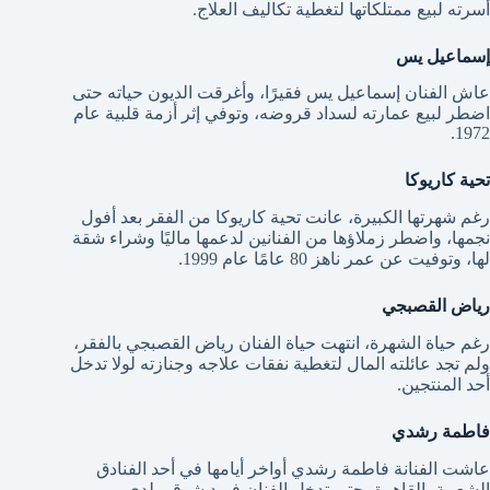
أسرته لبيع ممتلكاتها لتغطية تكاليف العلاج.
إسماعيل يس
عاش الفنان إسماعيل يس فقيرًا، وأغرقت الديون حياته حتى
اضطر لبيع عمارته لسداد قروضه، وتوفي إثر أزمة قلبية عام
1972.
تحية كاريوكا
رغم شهرتها الكبيرة، عانت تحية كاريوكا من الفقر بعد أفول
نجمها، واضطر زملاؤها من الفنانين لدعمها ماليًا وشراء شقة
لها، وتوفيت عن عمر ناهز 80 عامًا عام 1999.
رياض القصبجي
رغم حياة الشهرة، انتهت حياة الفنان رياض القصبجي بالفقر،
ولم تجد عائلته المال لتغطية نفقات علاجه وجنازته لولا تدخل
أحد المنتجين.
فاطمة رشدي
عاشت الفنانة فاطمة رشدي أواخر أيامها في أحد الفنادق
الشعبية بالقاهرة، حتى تدخل الفنان فريد شوقي لدى