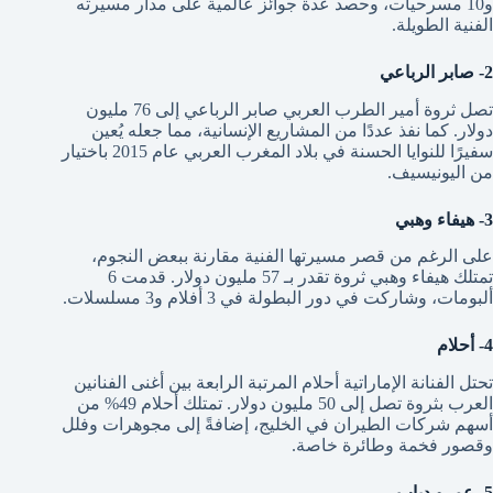
و10 مسرحيات، وحصد عدة جوائز عالمية على مدار مسيرته
الفنية الطويلة.
2- صابر الرباعي
تصل ثروة أمير الطرب العربي صابر الرباعي إلى 76 مليون
دولار. كما نفذ عددًا من المشاريع الإنسانية، مما جعله يُعين
سفيرًا للنوايا الحسنة في بلاد المغرب العربي عام 2015 باختيار
من اليونيسيف.
3- هيفاء وهبي
على الرغم من قصر مسيرتها الفنية مقارنة ببعض النجوم،
تمتلك هيفاء وهبي ثروة تقدر بـ 57 مليون دولار. قدمت 6
ألبومات، وشاركت في دور البطولة في 3 أفلام و3 مسلسلات.
4- أحلام
تحتل الفنانة الإماراتية أحلام المرتبة الرابعة بين أغنى الفنانين
العرب بثروة تصل إلى 50 مليون دولار. تمتلك أحلام 49% من
أسهم شركات الطيران في الخليج، إضافةً إلى مجوهرات وفلل
وقصور فخمة وطائرة خاصة.
5- عمرو دياب