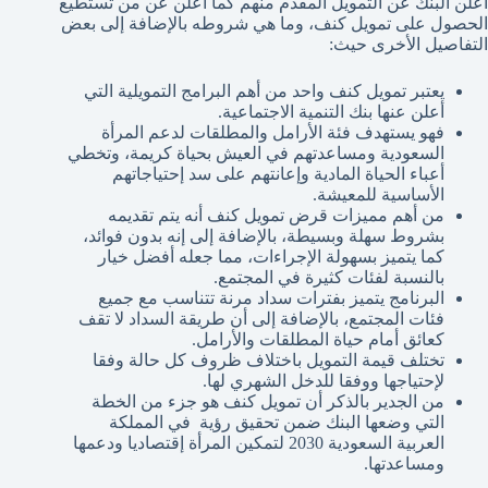
أعلن البنك عن التمويل المقدم منهم كما أعلن عن من تستطيع
الحصول على تمويل كنف، وما هي شروطه بالإضافة إلى بعض
التفاصيل الأخرى حيث:
يعتبر تمويل كنف واحد من أهم البرامج التمويلية التي
أعلن عنها بنك التنمية الاجتماعية.
فهو يستهدف فئة الأرامل والمطلقات لدعم المرأة
السعودية ومساعدتهم في العيش بحياة كريمة، وتخطي
أعباء الحياة المادية وإعانتهم على سد إحتياجاتهم
الأساسية للمعيشة.
من أهم مميزات قرض تمويل كنف أنه يتم تقديمه
بشروط سهلة وبسيطة، بالإضافة إلى إنه بدون فوائد،
كما يتميز بسهولة الإجراءات، مما جعله أفضل خيار
بالنسبة لفئات كثيرة في المجتمع.
البرنامج يتميز بفترات سداد مرنة تتناسب مع جميع
فئات المجتمع، بالإضافة إلى أن طريقة السداد لا تقف
كعائق أمام حياة المطلقات والأرامل.
تختلف قيمة التمويل باختلاف ظروف كل حالة وفقا
لإحتياجها ووفقا للدخل الشهري لها.
من الجدير بالذكر أن تمويل كنف هو جزء من الخطة
التي وضعها البنك ضمن تحقيق رؤية في المملكة
العربية السعودية 2030 لتمكين المرأة إقتصاديا ودعمها
ومساعدتها.