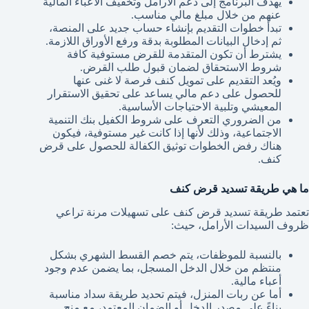
يهدف البرنامج إلى دعم الأرامل وتخفيف الأعباء المالية
عنهم من خلال مبلغ مالي مناسب.
تبدأ خطوات التقديم بإنشاء حساب جديد على المنصة،
ثم إدخال البيانات المطلوبة بدقة ورفع الأوراق اللازمة.
يشترط أن تكون المتقدمة للقرض مستوفية كافة
شروط الاستحقاق لضمان قبول طلب القرض.
ويُعد التقديم على تمويل كنف فرصة لا غنى عنها
للحصول على دعم مالي يساعد على تحقيق الاستقرار
المعيشي وتلبية الاحتياجات الأساسية.
من الضروري التعرف على شروط الكفيل بنك التنمية
الاجتماعية، وذلك لأنها إذا كانت غير مستوفية، فيكون
هناك رفض الخطوات توثيق الكفالة للحصول على قرض
كنف.
ما هي طريقة تسديد قرض كنف
تعتمد طريقة تسديد قرض كنف على تسهيلات مرنة تراعي
ظروف السيدات الأرامل، حيث:
بالنسبة للموظفات، يتم خصم القسط الشهري بشكل
منتظم من خلال الدخل المسجل، بما يضمن عدم وجود
أعباء مالية.
أما عن ربات المنزل، فيتم تحديد طريقة سداد مناسبة
بناءً على مصدر الدخل أو الضمان المعتمد، مع منح