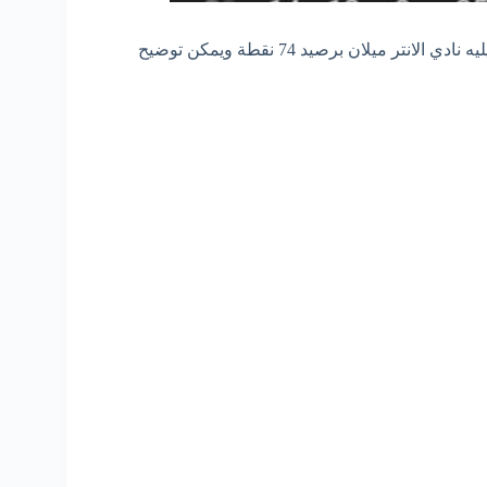
كما وضحنا مسبقاً أن نادي نابولي يتصدر ترتيب الدوري الايطالي يليه نادي الانتر ميلان برصيد 74 نقطة ويمكن توضيح