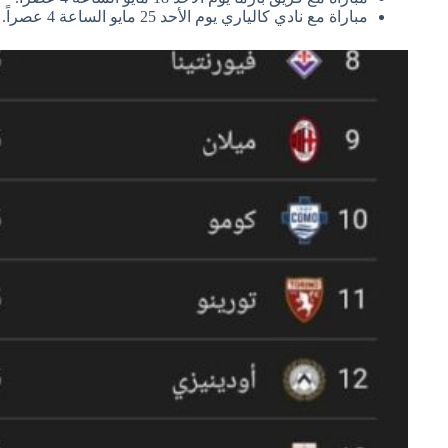
مباراة مع نادي كالياري يوم الأحد 25 مايو الساعة 4 عصراً.