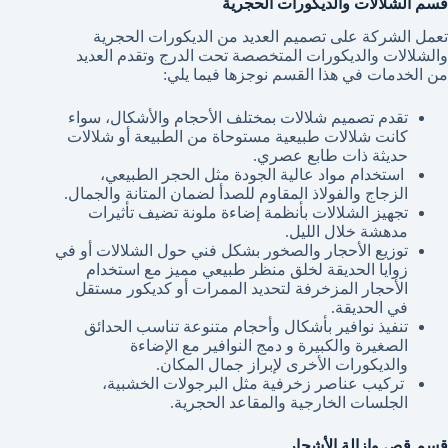
قسم الشلالات والديكورات الحجرية
تعمل الشركة على تصميم العديد من الديكورات الحجرية
والشلالات والديكورات المتخصصة تحت الدرج وتقدم العديد
من الخدمات في هذا القسم نوجزها فيما يلي:
تقدم تصميم شلالات بمختلف الأحجام والأشكال، سواء
كانت شلالات طبيعية مستوحاة من الطبيعة أو شلالات
حديثة ذات طابع عصري.
استخدام مواد عالية الجودة مثل الحجر الطبيعي،
الزجاج والفولاذ المقاوم للصدأ لضمان المتانة والجمال.
تجهيز الشلالات بأنظمة إضاءة ملونة تضيف تأثيرات
مدهشة خلال الليل.
توزيع الأحجار والصخور بشكل فني حول الشلالات أو في
زوايا الحديقة لخلق منظر طبيعي مميز مع استخدام
الأحجار المزخرفة لتحديد الممرات أو كديكور مستقل
في الحديقة.
تنفيذ نوافير بأشكال وأحجام متنوعة تناسب الحدائق
الصغيرة والكبيرة و دمج النوافير مع الإضاءة
والديكورات الأخرى لإبراز جمال المكان.
تركيب عناصر زخرفية مثل البرجولات الخشبية،
الجلسات الخارجية والمقاعد الحجرية.
قسم قص وإزالة الأشجار